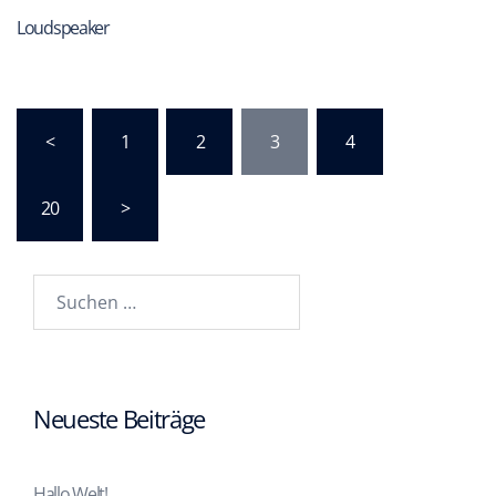
Loudspeaker
<
1
2
3
4
…
20
>
Neueste Beiträge
Hallo Welt!