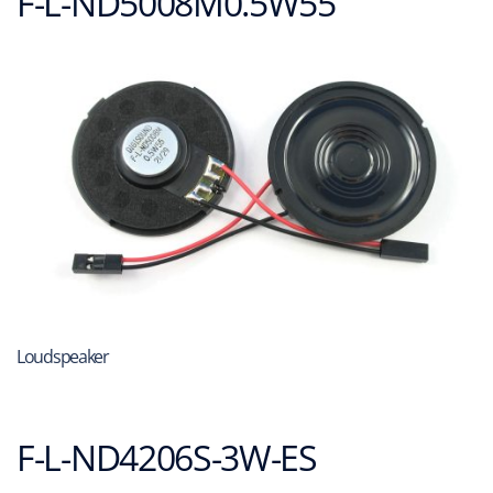
F-L-ND5008M0.5W55
Loudspeaker
F-L-ND4206S-3W-ES